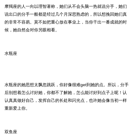
摩羯座的人一向以理智著称，她们从不会头脑一热就说分手，她们
说出口的分手一般都是经过几个月深思熟虑的，所以想挽回她们真
的非常不容易。莫不如把重心放在事业上，当你干出一番成就的时
候，她自然会对你另眼相看。
水瓶座
水瓶座的她思想太飘忽跳跃，你好像很难get到她的点。所以，分手
后别想着怎么讨好她，你都不了解她，怎么能讨好到点子上呢！认
认真真做好自己，发挥自己的长处和闪光点，也许她会像当初一样
重新爱上你。
双鱼座