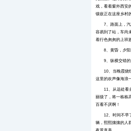
戏，看着窗外西安
镶嵌正在这座乡村
7、路面上，
容易到了站，车尚
着行色匆匆的上班
8、黄昏，夕
9、纵横交错
10、当晚霞
这里的欢声像海浪
11、从远处
丽级了，将一栋栋
百看不厌啊！
12、时间不
辆，熙熙攘攘的人
夜景真美。