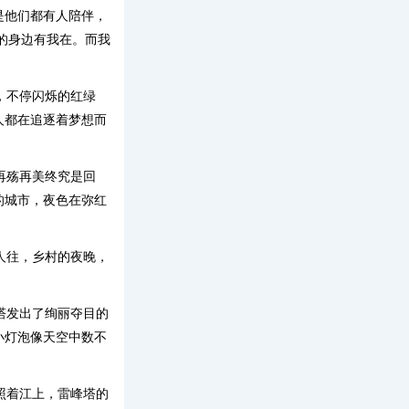
是他们都有人陪伴，
的身边有我在。而我
，不停闪烁的红绿
人都在追逐着梦想而
。
再殇再美终究是回
的城市，夜色在弥红
人往，乡村的夜晚，
塔发出了绚丽夺目的
小灯泡像天空中数不
照着江上，雷峰塔的