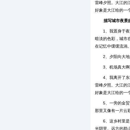
雷峰夕照。大江的
好象是大江给的一
描写城市夜景
1、我置身于
暗淡的色彩，城市
在记忆中缓缓流淌
2、夕阳向大
3、机场真大
4、我离开了
雷峰夕照。大江的
好象是大江给的一
5、一旁的金
那里又像有一片云
6、这乡村里
光阴里。远方的群