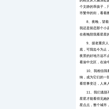
的精灵从大脑深处
个文静的乖孩子，
市繁华的街，看着
8、夜晚，望
我还是留恋那个小
在夜晚陪我看星星
9、据老重庆
底，可我迄今为止
夜景的好地方远不
看渝中北区，在渝
10、我相信
纳，成为它们的一
看世事变迁，人来
11、我们逃
星星才能看得见她
星点点，整个城市