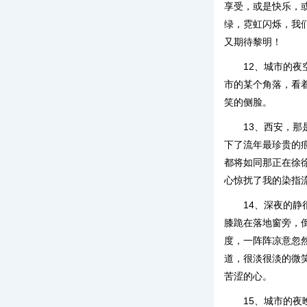
享受，或是快乐，
绿，霓虹闪烁，我
又期待黎明！
12、城市的
市的某个角落，看
笑的侧脸。
13、西安，
下了流年最珍贵的
都将如同那正在徐
心惊扰了我的染指
14、深夜的
膝跪在落地窗旁，
度，一阵阵凉意忽
道，很淡很淡的微
苦涩的心。
15、城市的