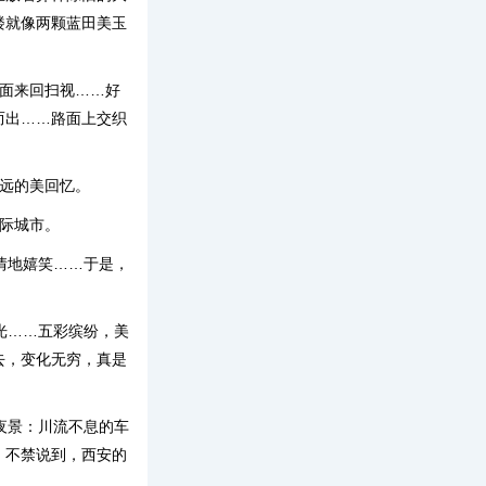
楼就像两颗蓝田美玉
路面来回扫视……好
而出……路面上交织
远的美回忆。
际城市。
情地嬉笑……于是，
光……五彩缤纷，美
去，变化无穷，真是
夜景：川流不息的车
。不禁说到，西安的