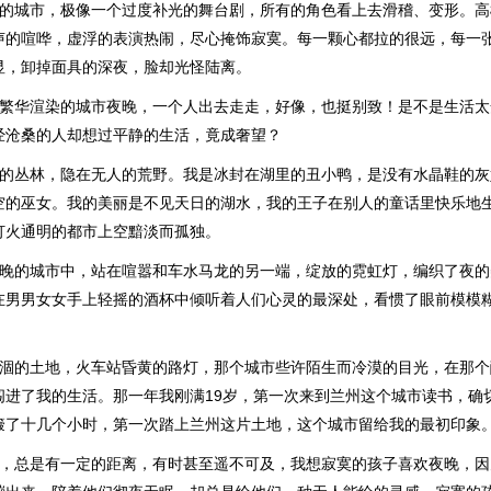
扮的城市，极像一个过度补光的舞台剧，所有的角色看上去滑稽、变形。
声的喧哗，虚浮的表演热闹，尽心掩饰寂寞。每一颗心都拉的很远，每一
显，卸掉面具的深夜，脸却光怪陆离。
在繁华渲染的城市夜晚，一个人出去走走，好像，也挺别致！是不是生活
经沧桑的人却想过平静的生活，竟成奢望？
密的丛林，隐在无人的荒野。我是冰封在湖里的丑小鸭，是没有水晶鞋的灰
空的巫女。我的美丽是不见天日的湖水，我的王子在别人的童话里快乐地
灯火通明的都市上空黯淡而孤独。
夜晚的城市中，站在喧嚣和车水马龙的另一端，绽放的霓虹灯，编织了夜
在男男女女手上轻摇的酒杯中倾听着人们心灵的最深处，看惯了眼前模模
。
干涸的土地，火车站昏黄的路灯，那个城市些许陌生而冷漠的目光，在那
闯进了我的生活。那一年我刚满19岁，第一次来到兰州这个城市读书，确
簸了十几个小时，第一次踏上兰州这片土地，这个城市留给我的最初印象
实，总是有一定的距离，有时甚至遥不可及，我想寂寞的孩子喜欢夜晚，