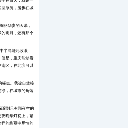
孩子在白天，就是一
尘世浮沉，漫步在城
这绚丽华贵的天幕，
净的明月，还有那个
中半岛能尽收眼
，但是，重庆能够看
中南区，在北滨可以
的摇曳。我被自然接
纯净，在城市的角落
深邃到只有那夜空的
想夜晚华灯初上，繁
这样的绚丽中尽情的