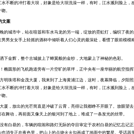
江水不断的冲打着大坝，好象是给大坝洗澡一样，有时，江水溅到脸上，
个吻。
的文案
夜晚的城市中，站在喧嚣和车水马龙的另一端，绽放的霓虹灯，编织了夜
在男男女女手上轻摇的酒杯中倾听着人们心灵的最深处，看惯了眼前模模
。
地洒下金辉，整个古城披上了蝉翼般的金纱，大地蒙上了神秘的色彩。
啊！椭圆形的飞机跑道旁有一片空旷的草坪，正中央有一座华丽的航空指挥
东方明珠塔和金茂大厦，我来到了上海黄浦江边，这时，夜幕降临，夕阳
江水不断的冲打着大坝，好象是给大坝洗澡一样，有时，江水溅到脸上，
个吻。
贸大厦，放出的光芒简直是冲破了云霄，亮得让我都睁不开眼了。放眼望
彩在舞动，再前面又像天上的银河到了地上，堆成了一条发光的丝带。
是没有白昼的，车辆的喧闹和路灯无际的夺目审定于农村白昼的记忆忘记
山也消失正在夜色里，把山上的点烧火火勾画成了地面中的繁星。受话器