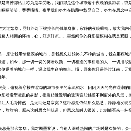
或是痛苦都姑且称为是享受吧，我们都是这个城市这个夜晚的孤独者，或
们嘻嘻笑笑，哭哭啼啼。夜里我们努力在隐藏中彰显自己，努力在思念中
夜空太过繁华，霓虹路灯下被拉长的孤单身影，寂静的夜晚蝉鸣，放大我内
着路人相拥的怀抱，心，好凉好凉……突然间你的身影便模糊在我是双眼
那是一座让我用情极深的城市，是我想忘却始终忘不掉的城市，我在那座城
痕迹，如今，那一切一切的笑语欢颜，一切相逢的事相遇的人，一切用尽
徐倒退着的城市一样，退出我生命的舞台。哦，原来你只是路过江南，无
流年。
静很美，俯视着穿梭在喧哗的城市夜里的车流如水，闪闪灭灭的光在湿润的
倒影着发型凌乱的身影，指腹贴近透明的玻璃窗却触摸不到窗外的风景，
然让人毛骨悚然，是无助还是寂寞？这种感觉依然那么熟悉，静静地发现
笑，甜甜的，原来这叫思念的味道，但思念却叫人很苦，此刻能否来一杯
夜晚总是那么繁华，我对顾墨黎说，当别人深处热闹的广场时是欢快的，会