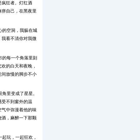
是疯狂者。灯红酒
麻痹自己，在黑夜里
心的空洞，我躲在城
，我看不清你对我微
市的每一个角落里刻
悲欢的白天和夜晚，
意间放慢的脚步不小
眼角里变成了星星。
感受不到窗外的温
空气中弥漫着他的味
烧酒，麻醉一下那颗
一起玩，一起狂欢，