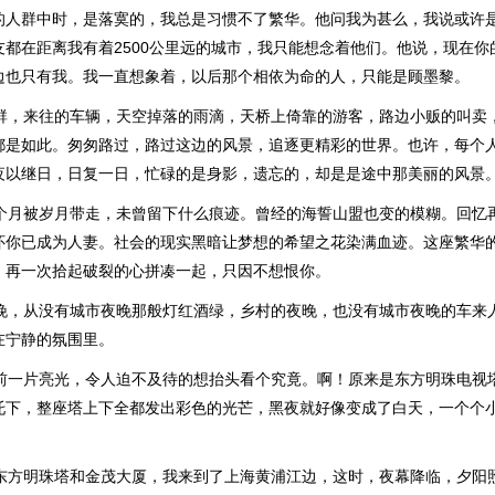
的人群中时，是落寞的，我总是习惯不了繁华。他问我为甚么，我说或许
友都在距离我有着2500公里远的城市，我只能想念着他们。他说，现在你
边也只有我。我一直想象着，以后那个相依为命的人，只能是顾墨黎。
人群，来往的车辆，天空掉落的雨滴，天桥上倚靠的游客，路边小贩的叫卖
都是如此。匆匆路过，路过这边的风景，追逐更精彩的世界。也许，每个
夜以继日，日复一日，忙碌的是身影，遗忘的，却是是途中那美丽的风景
一个月被岁月带走，未曾留下什么痕迹。曾经的海誓山盟也变的模糊。回忆
怀你已成为人妻。社会的现实黑暗让梦想的希望之花染满血迹。这座繁华
，再一次拾起破裂的心拼凑一起，只因不想恨你。
夜晚，从没有城市夜晚那般灯红酒绿，乡村的夜晚，也没有城市夜晚的车来
在宁静的氛围里。
眼前一片亮光，令人迫不及待的想抬头看个究竟。啊！原来是东方明珠电视
托下，整座塔上下全都发出彩色的光芒，黑夜就好像变成了白天，一个个
了东方明珠塔和金茂大厦，我来到了上海黄浦江边，这时，夜幕降临，夕阳