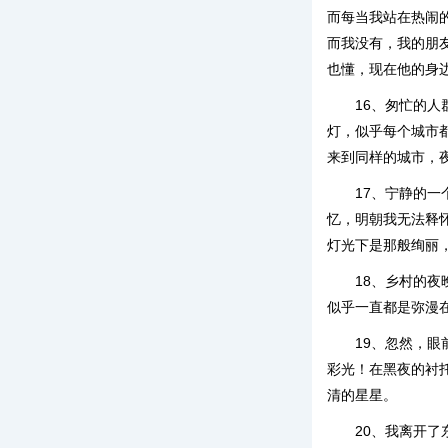
而每当我站在热闹
而我没有，我的朋
也懂，现在他的身
16、匆忙的
灯，似乎每个城市
来到同样的城市，
17、宁静的
忆，明朝我无法释
灯光下是那般绚丽
18、乡村的
似乎一直都是弥漫
19、忽然，
彩光！在黑夜的衬
清的星星。
20、我离开