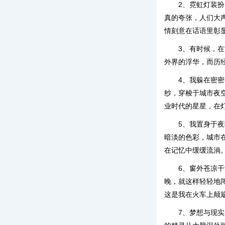
2、霓虹灯装
真的夸张，人们大
情刻意在话语里彰
3、有时候，
外界的浮华，而历
4、我躲在密
纱，穿梭于城市夜
业时代的星星，在
5、我置身于
暗淡的色彩，城市
在记忆中缓缓流淌
6、窗外苍凉
晚，就这样轻轻地
这是我在火车上颠
7、梦想与现