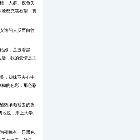
高楼、人群、夜色失
张脸都充满欲望，真
太安逸的人反而向往
姑娘，是披着黑
生活，我的爱情是工
的美，却抹不去心中
糊糊的色彩，那色彩
个酷热渐渐褪去的夜
切地说，来上大学。
。
因为夜晚有一只黑色