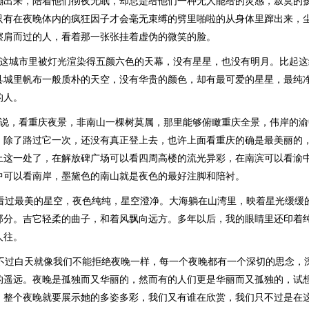
蹦出来，陪着他们彻夜无眠，却总是给他们一种无人能给的灵感，寂寞的
只有在夜晚体内的疯狂因子才会毫无束缚的劈里啪啦的从身体里蹿出来，
擦肩而过的人，看着那一张张挂着虚伪的微笑的脸。
着这城市里被灯光渲染得五颜六色的天幕，没有星星，也没有明月。比起
县城里帆布一般质朴的天空，没有华贵的颜色，却有最可爱的星星，最纯
的人。
人说，看重庆夜景，非南山一棵树莫属，那里能够俯瞰重庆全景，伟岸的渝
，除了路过它一次，还没有真正登上去，也许上面看重庆的确是最美丽的
止这一处了，在解放碑广场可以看四周高楼的流光异彩，在南滨可以看渝
中可以看南岸，墨黛色的南山就是夜色的最好注脚和陪衬。
我看过最美的星空，夜色纯纯，星空澄净。大海躺在山湾里，映着星光缓缓
部分。吉它轻柔的曲子，和着风飘向远方。多年以后，我的眼睛里还印着
人往。
脱不过白天就像我们不能拒绝夜晚一样，每一个夜晚都有一个深切的思念，
的遥远。夜晚是孤独而又华丽的，然而有的人们更是华丽而又孤独的，试
，整个夜晚就要展示她的多姿多彩，我们又有谁在欣赏，我们只不过是在