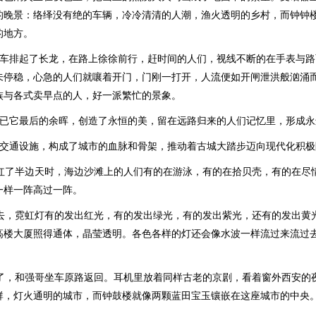
的晚景：络绎没有绝的车辆，冷冷清清的人潮，渔火透明的乡村，而钟钟
的地方。
汽车排起了长龙，在路上徐徐前行，赶时间的人们，视线不断的在手表与
未停稳，心急的人们就嚷着开门，门刚一打开，人流便如开闸泄洪般汹涌
族与各式卖早点的人，好一派繁忙的景象。
阳已它最后的余晖，创造了永恒的美，留在远路归来的人们记忆里，形成永
的交通设施，构成了城市的血脉和骨架，推动着古城大踏步迈向现代化积极
烧红了半边天时，海边沙滩上的人们有的在游泳，有的在拾贝壳，有的在尽
一样一阵高过一阵。
看去，霓虹灯有的发出红光，有的发出绿光，有的发出紫光，还有的发出黄
高楼大厦照得通体，晶莹透明。各色各样的灯还会像水波一样流过来流过
早了，和强哥坐车原路返回。耳机里放着同样古老的京剧，看着窗外西安的
群，灯火通明的城市，而钟鼓楼就像两颗蓝田宝玉镶嵌在这座城市的中央