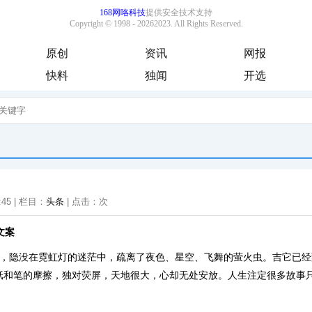
原创
资讯
网报
快料
独闻
开选
:45 | 栏目：
头条
| 点击：
次
文案
市，隐没在霓虹灯的迷茫中，疏离了夜色、星空、飞舞的萤火虫。吉它已
纸和笔的摩擦，独对荧屏，天地很大，心却无处安放。人生注定很多故事