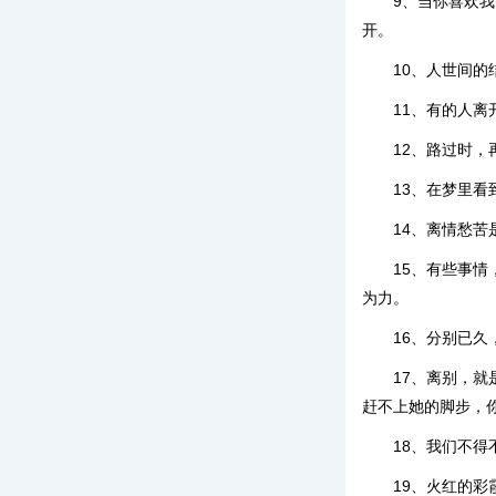
9、当你喜欢
开。
10、人世间
11、有的人
12、路过时
13、在梦里
14、离情愁
15、有些事
为力。
16、分别已
17、离别，
赶不上她的脚步，
18、我们不
19、火红的