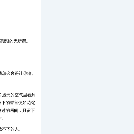
都渐渐的无所谓。
我怎么舍得让你输。
片虚无的空气里看到
阳下的誓言便如花绽
路过的瞬间，只留下
华。
放不下的人。