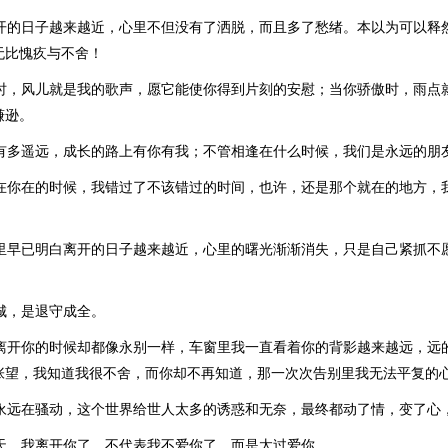
离开的日子越来越近，心里不但没有了洒脱，而且多了愁绪。本以为可以释
无比愧疚与不舍！
独时，风儿就是我的歌声，愿它能使你得到片刻的安慰；当你骄傲时，雨点
谦逊。
来有多遥远，成长的路上有你有我；不管相逢在什么时候，我们是永远的朋
就在你在的时候，我错过了不该错过的时间，也许，还是那个就在的地方，
心里早已明白离开的日子越来越近，心里的曙光渐渐消失，只是自己紧抓不
城，是退守成全。
次离开你的时候却都像永别一样，车窗里我一直看着你的背影越来越远，远
张望，我知道我很不舍，而你却不再知道，那一次次告别里我无法平复的
的永远在骚动，这个世界给世人太多的诱惑和无奈，最终都动了情，变了心
一天，我离开你了，不代表我不爱你了，而是太过爱你。