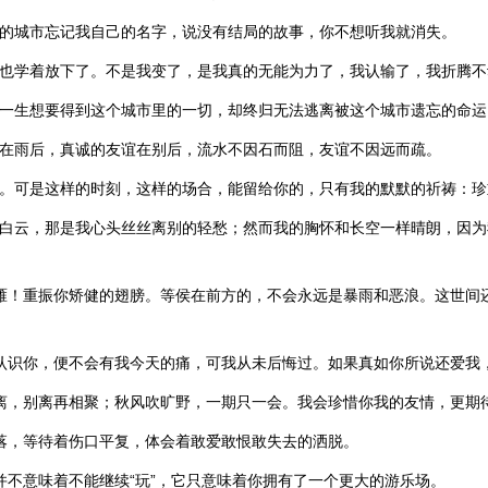
悉的城市忘记我自己的名字，说没有结局的故事，你不想听我就消失。
我也学着放下了。不是我变了，是我真的无能为力了，我认输了，我折腾不
尽一生想要得到这个城市里的一切，却终归无法逃离被这个城市遗忘的命运
霞在雨后，真诚的友谊在别后，流水不因石而阻，友谊不因远而疏。
多。可是这样的时刻，这样的场合，能留给你的，只有我的默默的祈祷：珍
缕白云，那是我心头丝丝离别的轻愁；然而我的胸怀和长空一样晴朗，因为
大雁！重振你矫健的翅膀。等侯在前方的，不会永远是暴雨和恶浪。这世间
。
不认识你，便不会有我今天的痛，可我从未后悔过。如果真如你所说还爱我
别离，别离再相聚；秋风吹旷野，一期只一会。我会珍惜你我的友情，更期
角落，等待着伤口平复，体会着敢爱敢恨敢失去的洒脱。
并不意味着不能继续“玩”，它只意味着你拥有了一个更大的游乐场。