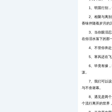
1、明晨行别
2、相聚与离
香味伴随着岁月的
3、当你眼泪
在你泪水落下的那
4、不管你奔
5、寒风还在
6、毕竟有缘
泼。
7、我们可以
与不舍谢幕。
8、遇见是两
个流行离开的世界