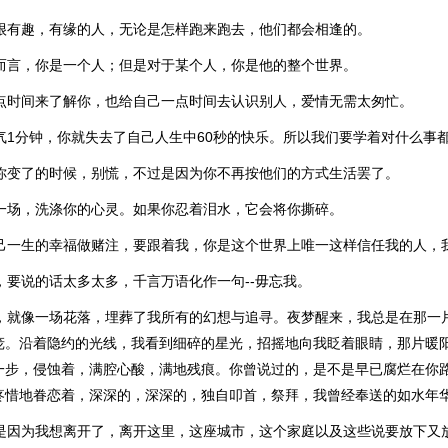
的很有趣，有缘的人，无论是怎样跑来跑去，他们都会相逢的。
界而言，你是一个人；但是对于某个人，你是他的整个世界。
一点时间来了解你，也给自己一点时间去认识别人，爱情无需太匆忙。
生气1分钟，你就失去了自己人生中60秒的快乐。所以我们要学着对什么事
说你变了的时候，别慌，不过是因为你不再按他们的方式生活罢了。
哭一场，洗涤你的心灵。如果你忍着泪水，它会将你撕碎。
自己一生的幸福做赌注，要跟着我，你是这个世界上唯一这样信任我的人，
，要说的话太多太多，千言万语化作一句--毋忘我。
开，就像一场花落，埋葬了我所有的幻想与追寻。夜梦醒来，我总是在那一
庞。沿着隐约的光线，我看到细碎的星光，招摇地向我眨着眼睛，那片暖
一步，侵蚀着，满腔心酸，满地残痕。你曾说过的，是不是早已腐烂在你
疼惜地眷恋着，深深的，深深的，独自叩首，祭拜，我曾经奉送的如水年
只是因为我想离开了，离开这里，这座城市，这个家庭以及这些说要放下又