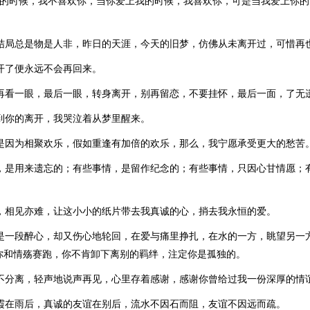
我的时候，我不喜欢你，当你爱上我的时候，我喜欢你，可是当我爱上你
的结局总是物是人非，昨日的天涯，今天的旧梦，仿佛从未离开过，可惜再
离开了便永远不会再回来。
，再看一眼，最后一眼，转身离开，别再留恋，不要挂怀，最后一面，了无
看到你的离开，我哭泣着从梦里醒来。
苦是因为相聚欢乐，假如重逢有加倍的欢乐，那么，我宁愿承受更大的愁苦
情，是用来遗忘的；有些事情，是留作纪念的；有些事情，只因心甘情愿；
久，相见亦难，让这小小的纸片带去我真诚的心，捎去我永恒的爱。
就是一段醉心，却又伤心地轮回，在爱与痛里挣扎，在水的一方，眺望另一
你和情殇赛跑，你不肯卸下离别的羁绊，注定你是孤独的。
得不分离，轻声地说声再见，心里存着感谢，感谢你曾给过我一份深厚的情
彩霞在雨后，真诚的友谊在别后，流水不因石而阻，友谊不因远而疏。