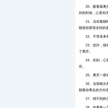
20、眼看着
对的时候，心里却
21、当你孤
能使你获得永恒的
22、不管未
23、也许，
了离开。
24、此刻，
在。
25、离开一座
26、当我每
朝着你离去的方向
27、得不到
28、如果有