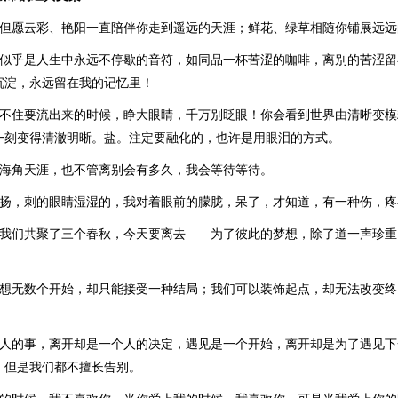
，但愿云彩、艳阳一直陪伴你走到遥远的天涯；鲜花、绿草相随你铺展远远
别似乎是人生中永远不停歇的音符，如同品一杯苦涩的咖啡，离别的苦涩
沉淀，永远留在我的记忆里！
忍不住要流出来的时候，睁大眼睛，千万别眨眼！你会看到世界由清晰变
一刻变得清澈明晰。盐。注定要融化的，也许是用眼泪的方式。
赴海角天涯，也不管离别会有多久，我会等待等待。
飞扬，刺的眼睛湿湿的，我对着眼前的朦胧，呆了，才知道，有一种伤，疼
，我们共聚了三个春秋，今天要离去——为了彼此的梦想，除了道一声珍重
设想无数个开始，却只能接受一种结局；我们可以装饰起点，却无法改变
个人的事，离开却是一个人的决定，遇见是一个开始，离开却是为了遇见
，但是我们都不擅长告别。