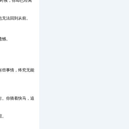
的时候，你却已经离
也无法回到从前。
遗憾。
。
有些事情，终究无能
方。你骑着快马，追
谊。