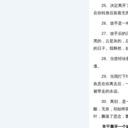
25、决定离
在你转身后装着无
26、放手是
27、放手后
黑的，云是灰的，
的日子。我释然，
28、当曾经
逢。
29、当我打
执意在你离去后，
被带走的永远。
30、离别，
酸，无奈，却始终
叶，飘落了思念，
关于离开一个