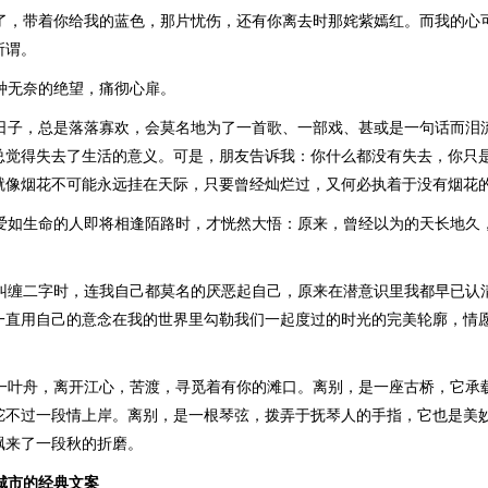
开了，带着你给我的蓝色，那片忧伤，还有你离去时那姹紫嫣红。而我的心
所谓。
一种无奈的绝望，痛彻心扉。
的日子，总是落落寡欢，会莫名地为了一首歌、一部戏、甚或是一句话而泪
总觉得失去了生活的意义。可是，朋友告诉我：你什么都没有失去，你只
就像烟花不可能永远挂在天际，只要曾经灿烂过，又何必执着于没有烟花
珍爱如生命的人即将相逢陌路时，才恍然大悟：原来，曾经以为的天长地久
下纠缠二字时，连我自己都莫名的厌恶起自己，原来在潜意识里我都早已认
一直用自己的意念在我的世界里勾勒我们一起度过的时光的完美轮廓，情
是一叶舟，离开江心，苦渡，寻觅着有你的滩口。离别，是一座古桥，它承
驼不过一段情上岸。离别，是一根琴弦，拨弄于抚琴人的手指，它也是美
飘来了一段秋的折磨。
城市的经典文案