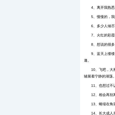
4、离开我熟
5、慢慢的，
6、多少人倾
7、火红的彩
8、想说的很
9、蓝天上缕
逢。
10、飞吧，
辅展着宁静的湖荡
11、也想过
12、相会再
13、蜷缩在
14、长大成人