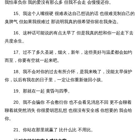
我怕辜负你 我的爱没有那么多 但我不会走 会慢慢还你。
15、我这个人嘴很硬 很难表达自己想说的话 也很难克制自己的
臭脾气 但如果我很难过 那说明我真的很希望你留在我身边。
16、这种话可能说的有点太早了 但是我真的想和你一起走下去
共度余生。
17、过不了多久圣诞，烟火，新年，这些美好与温柔都会如约
而至，你要有空就一起来吧。
18、我不会对你的过去有所介怀，是我来晚了，没能太早保护
你，以后有我在的日子里，一定让你重新做回小孩。
19、那就在一起 黄昏与四季。
20、我不会骗你 不会敷衍你 也不会看见消息不回 更不会聊着
聊着就突然消失 你很爱胡思乱想 也很没有安全感 你想要的 我会给
你。
21、你站在那里就赢了 比什么比 不用比。