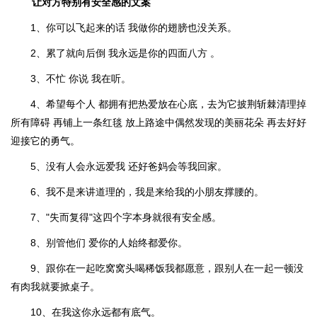
让对方特别有安全感的文案
1、你可以飞起来的话 我做你的翅膀也没关系。
2、累了就向后倒 我永远是你的四面八方 。
3、不忙 你说 我在听。
4、希望每个人 都拥有把热爱放在心底，去为它披荆斩棘清理掉
所有障碍 再铺上一条红毯 放上路途中偶然发现的美丽花朵 再去好好
迎接它的勇气。
5、没有人会永远爱我 还好爸妈会等我回家。
6、我不是来讲道理的，我是来给我的小朋友撑腰的。
7、"失而复得"这四个字本身就很有安全感。
8、别管他们 爱你的人始终都爱你。
9、跟你在一起吃窝窝头喝稀饭我都愿意，跟别人在一起一顿没
有肉我就要掀桌子。
10、在我这你永远都有底气。